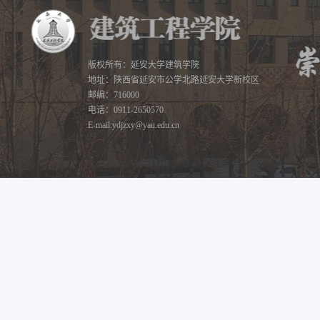
版权所有：延安大学建筑学院
地址：陕西省延安市公学北路延安大学新校区
邮编：716000
建筑工程学院
建筑工程学院
建筑工程学院
电话：0911-2650570
E-mail:ydjzxy@yau.edu.cn